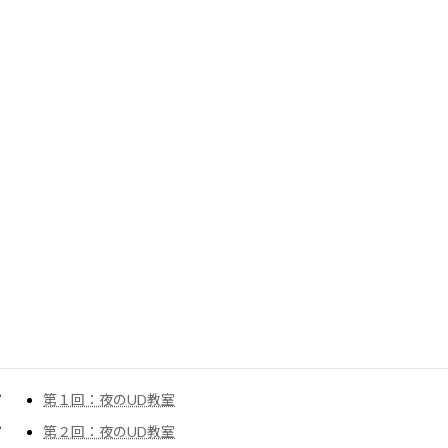
行政委員
セミナー
儀平先生とまなぶ夜のUD教室
出版図書
主要論文
東洋大学
パラ応援大使
一般
儀平先生とまなぶ夜のUD教室
第１回：夜のUD教室
第２回：夜のUD教室