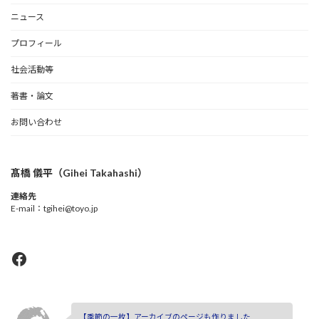
ニュース
プロフィール
社会活動等
著書・論文
お問い合わせ
髙橋 儀平（Gihei Takahashi）
連絡先
E-mail：tgihei@toyo.jp
Facebook
【季節の一枚】アーカイブのページも作りました