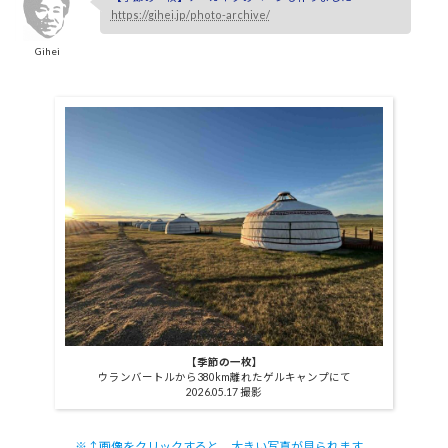
https://gihei.jp/photo-archive/
Gihei
【季節の一枚】
ウランバートルから380km離れたゲルキャンプにて
2026.05.17 撮影
※↑画像をクリックすると、大きい写真が見られます。