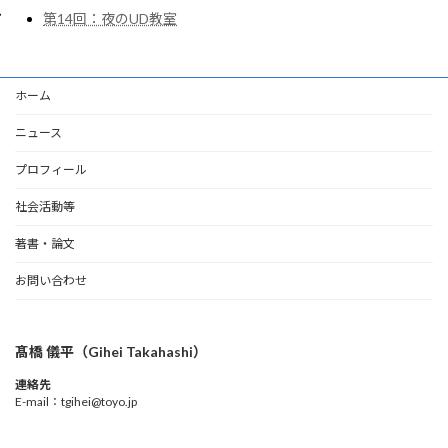
第14回：夜のUD教室
ホーム
ニュース
プロフィール
社会活動等
著書・論文
お問い合わせ
髙橋 儀平（Gihei Takahashi）
連絡先
E-mail：tgihei@toyo.jp