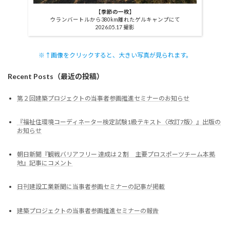
【季節の一枚】
ウランバートルから380km離れたゲルキャンプにて
2026.05.17 撮影
※↑画像をクリックすると、大きい写真が見られます。
Recent Posts（最近の投稿）
第２回建築プロジェクトの当事者参画推進セミナーのお知らせ
『福祉住環境コーディネーター検定試験1級テキスト〈改訂7版〉』出版の
お知らせ
朝日新聞『観戦バリアフリー 達成は２割 主要プロスポーツチーム本拠
地』記事にコメント
日刊建設工業新聞に当事者参画セミナーの記事が掲載
建築プロジェクトの当事者参画推進セミナーの報告